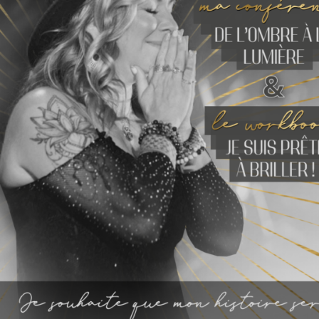
Quand je suis avec quelqu’un, je suis là
corps et âme. Je m’efforce d’être
totalement présente, d’écouter
attentivement, de regarder avec attention
et de ressentir avec empathie. Je veux
qu’ils sachent qu’ils sont importants, qu’ils
méritent toute mon attention et mon
respect. Je veux créer un espace où ils se
sentent écoutés, compris et aimés.