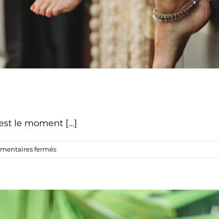
st le moment [...]
sur
entaires fermés
C’est
un
départ
!