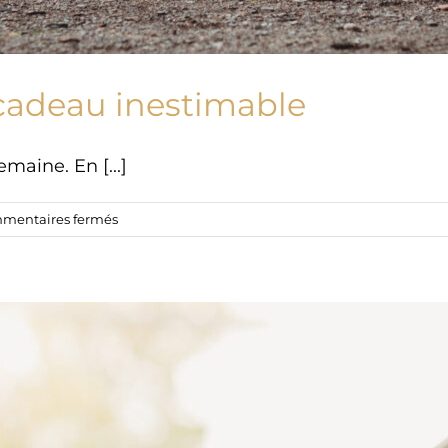
 cadeau inestimable
maine. En [...]
sur
mentaires fermés
Éviter
cet
accident:
un
cadeau
inestimable